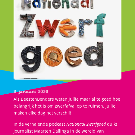
9 januari 2026
Als BeestenBenders weten jullie maar al te goed hoe
belangrijk het is om zwerfafval op te ruimen. Jullie
maken elke dag het verschil!
In de verhalende podcast
Nationaal Zwerfgoed
duikt
journalist Maarten Dallinga in de wereld van