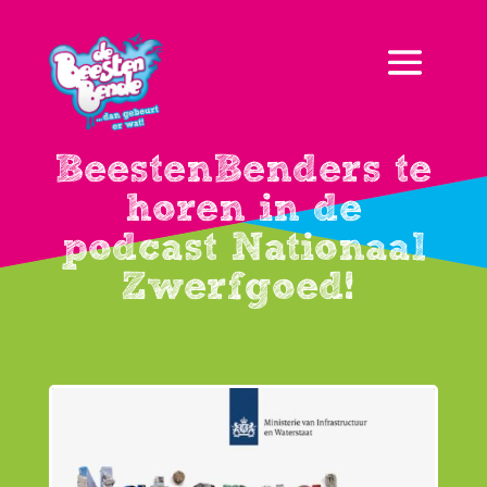
BeestenBenders te
horen in de
podcast Nationaal
Zwerfgoed!