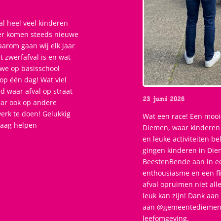
al heel veel kinderen
er komen steeds nieuwe
aarom gaan wij elk jaar
t zwerfafval is en wat
 we op basisschool
op één dag! Wat viel
d waar afval op straat
23 juni 2026
maar ook op andere
werk te doen! Gelukkig
Wat een race! Een mooi
raag helpen
Diemen, waar kinderen
en leuke activiteiten b
gingen kinderen in Die
BeestenBende aan in ee
enthousiasme en een fli
afval opruimen niet all
leuk kan zijn! Dank aa
aan @gemeentediemen vo
leefomgeving.