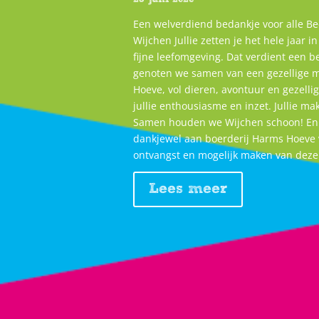
Een welverdiend bedankje voor alle B
Wijchen Jullie zetten je het hele jaar 
fijne leefomgeving. Dat verdient een 
genoten we samen van een gezellige 
Hoeve, vol dieren, avontuur en gezelli
jullie enthousiasme en inzet. Jullie ma
Samen houden we Wijchen schoon! En 
dankjewel aan boerderij Harms Hoeve v
ontvangst en mogelijk maken van dez
Lees meer