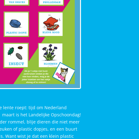
 lente roept: tijd om Nederland
 maart is het Landelijke Opschoondag!
nder rommel, blije dieren die niet meer
euken of plastic dopjes, en een buurt
s. Want wist je dat een klein plastic