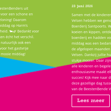
23 juni 2026
eestenBenders uit
in voor een schone en
Samen met de kindere
beloning! Daarom
Velsen hebben we geno
middag op Harm’s
Boerderij Santpoorts. 
gheid. 🐄🌿 Bedankt voor
koeien en kippen, ontde
ken écht het verschil.
boerderij en hadden voo
natuurlijk ook een
middag was een bedankj
oor het gastvrije
de afgelopen maanden 
e mooie middag!
Velsen. Dankzij jullie 
stukje mooier. Daar zij
alle kinderen en begelei
enthousiasme maakt elk
succes! Kijk mee naar d
deze gezellige dag tuss
van de BeestenBende V
Lees meer