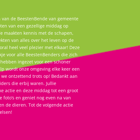
n van de BeestenBende van gemeente
ten van een gezellige middag op
We maakten kennis met de schapen,
kten van alles over het leven op de
ral heel veel plezier met elkaar! Deze
e voor alle BeestenBenders die zich
hebben ingezet voor een schoner
hulp wordt onze omgeving elke keer een
n we ontzettend trots op! Bedankt aan
ders die erbij waren. Jullie
e actie en deze middag tot een groot
e foto’s en geniet nog even na van
en de dieren. Tot de volgende actie
elsen!