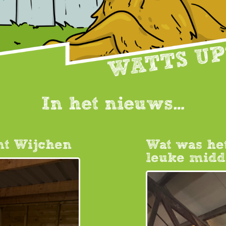
In het nieuws…
nt Wijchen
Wat was het
leuke midda