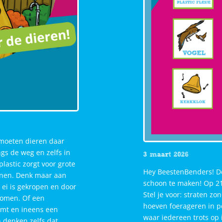
moeten dieren daar
ngs de weg en zelfs in
3 maart 2026
plastic zorgt voor grote
Hey BeestenBenders! De
onen. Denk maar aan
schoon te maken! Op 21
 ei is gekropen en door
Stel je voor: straten zo
 komen. Of een
hoeven foerageren in p
emt en ineens een
waar iedereen trots op i
 denken zelfs dat