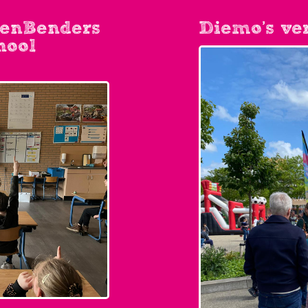
tenBenders
Diemo’s ver
hool