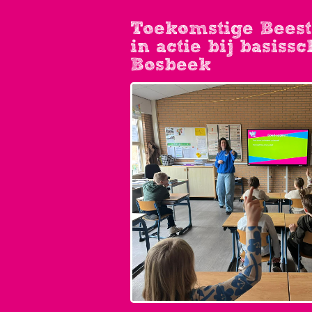
Toekomstige Bees
in actie bij basissc
Bosbeek