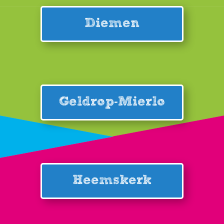
Diemen
Geldrop-Mierlo
Heemskerk