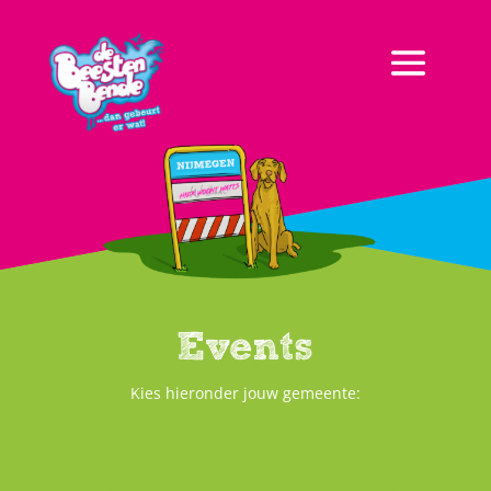
Events
Kies hieronder jouw gemeente: