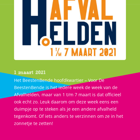
1 maart 2021
Het BeestenBende hoofdkwartier – Voor De
BeestenBende is het iedere week de week van de
Afvalhelden, maar van 1 t/m 7 maart is dat officieel
ook echt zo. Leuk daarom om deze week eens een
duimpje op te steken als je een andere afvalheld
tegenkomt. Of iets anders te verzinnen om ze in het
zonnetje te zetten!