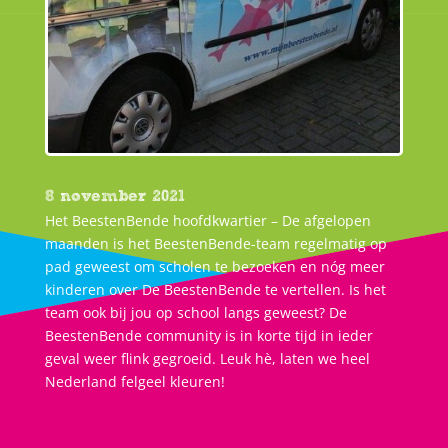
8 november 2021
Het BeestenBende hoofdkwartier – De afgelopen
maanden is het BeestenBende-team regelmatig op
pad geweest om scholen te bezoeken en nóg meer
kinderen over De BeestenBende te vertellen. Is het
team ook bij jou op school langs geweest? De
BeestenBende community is in korte tijd in ieder
geval weer flink gegroeid. Leuk hè, laten we heel
Nederland felgeel kleuren!