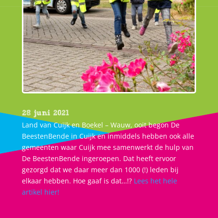
28 juni 2021
Land van Cuijk en Boekel – Wauw, ooit begon De
BeestenBende in Cuijk en inmiddels hebben ook alle
gemeenten waar Cuijk mee samenwerkt de hulp van
De BeestenBende ingeroepen. Dat heeft ervoor
gezorgd dat we daar meer dan 1000 (!) leden bij
elkaar hebben. Hoe gaaf is dat…!?
Lees het hele
artikel hier!