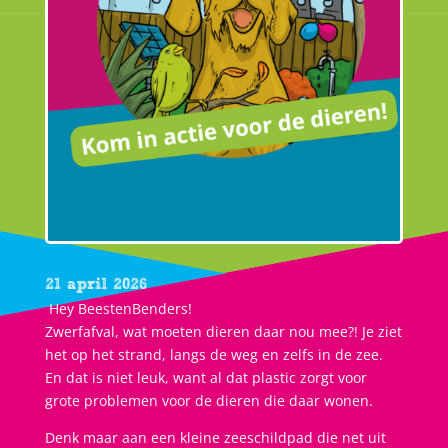
21 april 2026
Hey BeestenBenders!
Zwerfafval, wat moeten dieren daar nou mee?! Je ziet
het op het strand, langs de weg en zelfs in de zee.
En dat is niet leuk, want al dat plastic zorgt voor
grote problemen voor de dieren die daar wonen.
Denk maar aan een kleine zeeschildpad die net uit