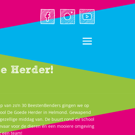
e Herder!
oep van zo’n 30 BeestenBenders gingen we op
school De Goede Herder in Helmond. Gewapend
gezellige middag van. De buurt rond de school
 gevaar voor de dieren én een mooiere omgeving
t een team!