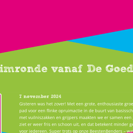
imronde vanaf De Goed
7 november 2024
Gisteren was het zover! Met een grote, enthousiaste gr
pad voor een flinke opruimactie in de buurt van basis
met vuilniszakken en grijpers maakten we er samen een 
ziet er weer fris en schoon uit, en dat betekent minder
voor iedereen. Super trots op onze BeestenBenders – wa