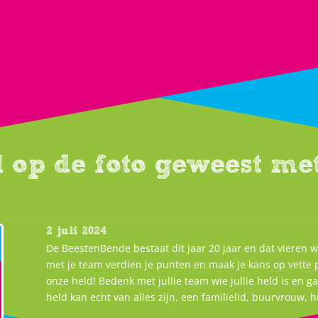
l op de foto geweest me
2 juli 2024
De BeestenBende bestaat dit jaar 20 jaar en dat vieren w
met je team verdien je punten en maak je kans op vette pr
onze held! Bedenk met jullie team wie jullie held is en g
held kan echt van alles zijn, een familielid, buurvrouw, h