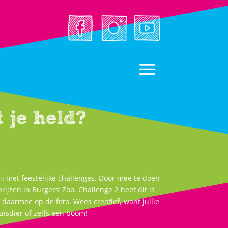
t je held?
ij met feestelijke challenges. Door mee te doen
ijzen in Burgers’ Zoo. Challenge 2 heet dit is
a daarmee op de foto. Wees creatief, want jullie
uisdier of zelfs een boom!