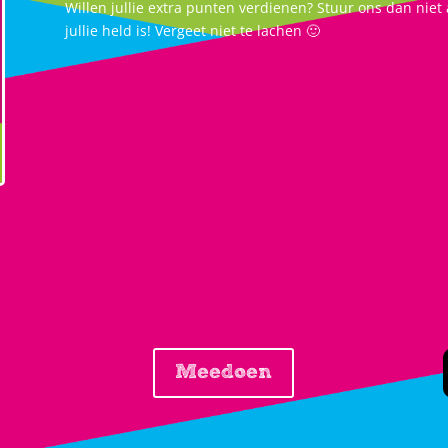
Willen jullie extra punten verdienen? Stuur ons dan niet 
jullie held is! Vergeet niet te lachen 🙂
Meedoen