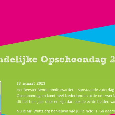
ndelijke Opschoondag 2
13 maart 2023
Het BeestenBende hoofdkwartier – Aanstaande zaterdag is
Opschoondag en komt heel Nederland in actie om zwerfa
dit het hele jaar door en zijn dan ook de echte helden va
Nu is Mr. Watts erg benieuwd wie jullie held is. Ga daa