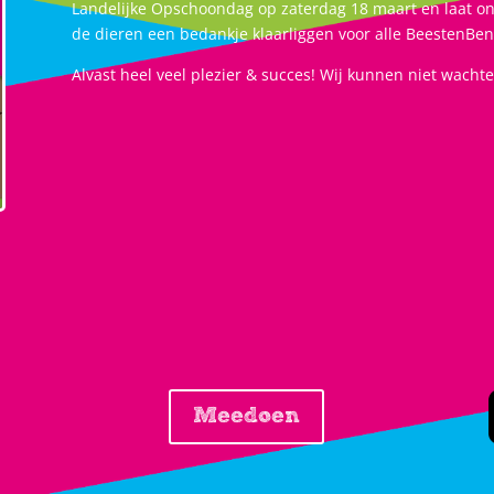
Landelijke Opschoondag op zaterdag 18 maart en laat on
de dieren een bedankje klaarliggen voor alle BeestenBe
Alvast heel veel plezier & succes! Wij kunnen niet wachte
Meedoen