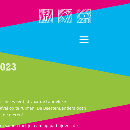
023
 het weer tijd voor de Landelijke
fval op te ruimen! De BeestenBenders doen
n de dieren!
rom samen met je team op pad tijdens de