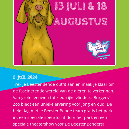
2 juli 2024
Trek je BeestenBende outfit aan en maak je klaar om
de fascinerende wereld van de dieren te verkennen.
Van grote leeuwen tot kleurrijke vlinders, Burgers’
Zoo biedt een unieke ervaring voor jong en oud. De
hele dag met je BeestenBende team gratis het park
in, een speciale speurtocht door het park en een
speciale theatershow voor De BeestenBenders!