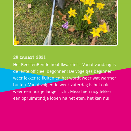
20 maart 2021
Het BeestenBende hoofdkwartier – Vanaf vandaag is
de lente officieel begonnen! De vogeltjes beginnen
weer lekker te fluiten en het wordt weer wat warmer
buiten. Vanaf volgende week zaterdag is het ook
weer een uurtje langer licht. Misschien nog lekker
een opruimrondje lopen na het eten, het kan nu!